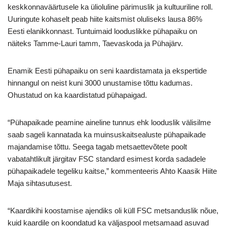
keskkonnaväärtusele ka ülioluline pärimuslik ja kultuuriline roll.
Uuringute kohaselt peab hiite kaitsmist oluliseks lausa 86%
Eesti elanikkonnast. Tuntuimaid looduslikke pühapaiku on
näiteks Tamme-Lauri tamm, Taevaskoda ja Pühajärv.
Enamik Eesti pühapaiku on seni kaardistamata ja ekspertide
hinnangul on neist kuni 3000 unustamise tõttu kadumas.
Ohustatud on ka kaardistatud pühapaigad.
“Pühapaikade peamine aineline tunnus ehk looduslik välisilme
saab sageli kannatada ka muinsuskaitsealuste pühapaikade
majandamise tõttu. Seega tagab metsaettevõtete poolt
vabatahtlikult järgitav FSC standard esimest korda sadadele
pühapaikadele tegeliku kaitse,” kommenteeris Ahto Kaasik Hiite
Maja sihtasutusest.
“Kaardikihi koostamise ajendiks oli küll FSC metsanduslik nõue,
kuid kaardile on koondatud ka väljaspool metsamaad asuvad