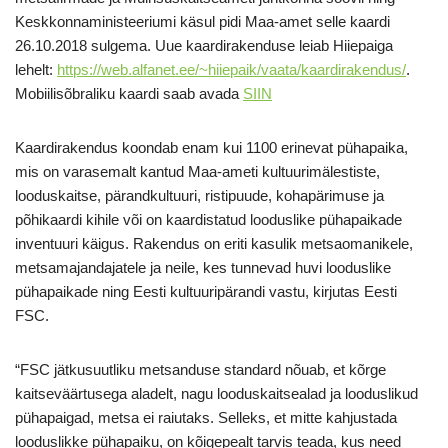
Keskkonnaministeeriumi käsul pidi Maa-amet selle kaardi
26.10.2018 sulgema. Uue kaardirakenduse leiab Hiiepaiga
lehelt:
https://web.alfanet.ee/~hiiepaik/vaata/kaardirakendus/
.
Mobiilisõbraliku kaardi saab avada
SIIN
Kaardirakendus koondab enam kui 1100 erinevat pühapaika,
mis on varasemalt kantud Maa-ameti kultuurimälestiste,
looduskaitse, pärandkultuuri, ristipuude, kohapärimuse ja
põhikaardi kihile või on kaardistatud looduslike pühapaikade
inventuuri käigus. Rakendus on eriti kasulik metsaomanikele,
metsamajandajatele ja neile, kes tunnevad huvi looduslike
pühapaikade ning Eesti kultuuripärandi vastu, kirjutas Eesti
FSC.
“FSC jätkusuutliku metsanduse standard nõuab, et kõrge
kaitseväärtusega aladelt, nagu looduskaitsealad ja looduslikud
pühapaigad, metsa ei raiutaks. Selleks, et mitte kahjustada
looduslikke pühapaiku, on kõigepealt tarvis teada, kus need