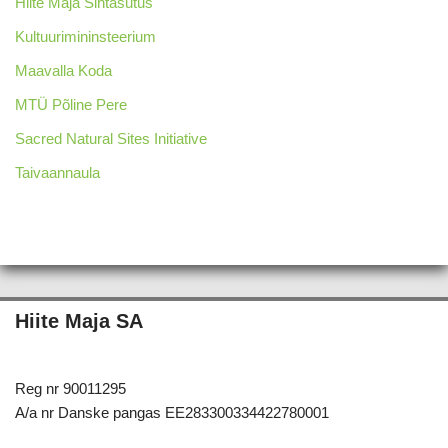
Hiite Maja Sihtasutus
Kultuurimininsteerium
Maavalla Koda
MTÜ Põline Pere
Sacred Natural Sites Initiative
Taivaannaula
Hiite Maja SA
Reg nr 90011295
A/a nr Danske pangas EE283300334422780001