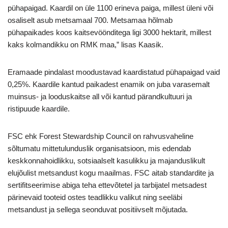
pühapaigad. Kaardil on üle 1100 erineva paiga, millest üleni või
osaliselt asub metsamaal 700. Metsamaa hõlmab
pühapaikades koos kaitsevöönditega ligi 3000 hektarit, millest
kaks kolmandikku on RMK maa,” lisas Kaasik.
Eramaade pindalast moodustavad kaardistatud pühapaigad vaid
0,25%. Kaardile kantud paikadest enamik on juba varasemalt
muinsus- ja looduskaitse all või kantud pärandkultuuri ja
ristipuude kaardile.
FSC ehk Forest Stewardship Council on rahvusvaheline
sõltumatu mittetulunduslik organisatsioon, mis edendab
keskkonnahoidlikku, sotsiaalselt kasulikku ja majanduslikult
elujõulist metsandust kogu maailmas. FSC aitab standardite ja
sertifitseerimise abiga teha ettevõtetel ja tarbijatel metsadest
pärinevaid tooteid ostes teadlikku valikut ning seeläbi
metsandust ja sellega seonduvat positiivselt mõjutada.