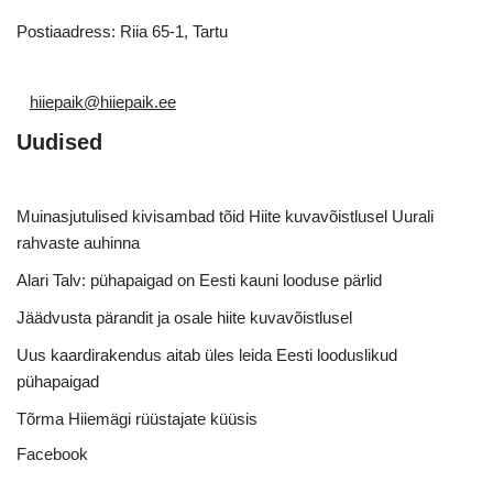
Postiaadress: Riia 65-1, Tartu
hiiepaik@hiiepaik.ee
Uudised
Muinasjutulised kivisambad tõid Hiite kuvavõistlusel Uurali
rahvaste auhinna
Alari Talv: pühapaigad on Eesti kauni looduse pärlid
Jäädvusta pärandit ja osale hiite kuvavõistlusel
Uus kaardirakendus aitab üles leida Eesti looduslikud
pühapaigad
Tõrma Hiiemägi rüüstajate küüsis
Facebook