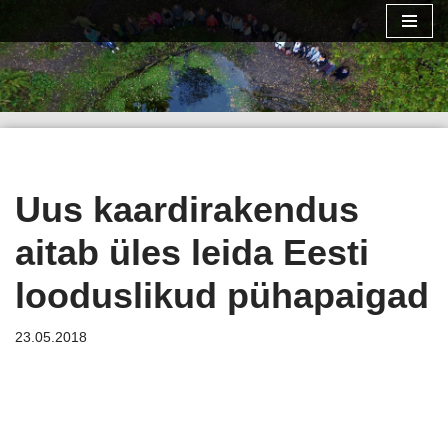
Skip
to
content
Uus kaardirakendus
aitab üles leida Eesti
looduslikud pühapaigad
23.05.2018