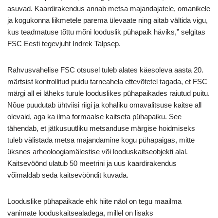
asuvad. Kaardirakendus annab metsa majandajatele, omanikele
ja kogukonna liikmetele parema ülevaate ning aitab vältida vigu,
kus teadmatuse tõttu mõni looduslik pühapaik häviks,” selgitas
FSC Eesti tegevjuht Indrek Talpsep.
Rahvusvahelise FSC otsusel tuleb alates käesoleva aasta 20.
märtsist kontrollitud puidu tarneahela ettevõtetel tagada, et FSC
märgi all ei läheks turule looduslikes pühapaikades raiutud puitu.
Nõue puudutab ühtviisi riigi ja kohaliku omavalitsuse kaitse all
olevaid, aga ka ilma formaalse kaitseta pühapaiku. See
tähendab, et jätkusuutliku metsanduse märgise hoidmiseks
tuleb välistada metsa majandamine kogu pühapaigas, mitte
üksnes arheoloogiamälestise või looduskaitseobjekti alal.
Kaitsevöönd ulatub 50 meetrini ja uus kaardirakendus
võimaldab seda kaitsevööndit kuvada.
Looduslike pühapaikade ehk hiite näol on tegu maailma
vanimate looduskaitsealadega, millel on lisaks