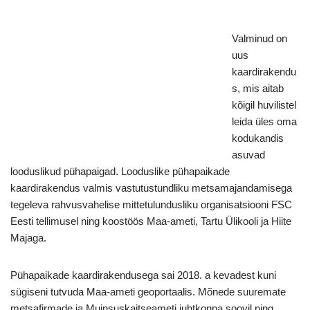
Valminud on
uus
kaardirakendu
s, mis aitab
kõigil huvilistel
leida üles oma
kodukandis
asuvad
looduslikud pühapaigad. Looduslike pühapaikade
kaardirakendus valmis vastutustundliku metsamajandamisega
tegeleva rahvusvahelise mittetulundusliku organisatsiooni FSC
Eesti tellimusel ning koostöös Maa-ameti, Tartu Ülikooli ja Hiite
Majaga.
Pühapaikade kaardirakendusega sai 2018. a kevadest kuni
sügiseni tutvuda Maa-ameti geoportaalis. Mõnede suuremate
metsafirmade ja Muinsuskaitseameti juhtkonna soovil ning