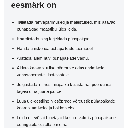
eesmärk on
Talletada rahvapärimused ja mälestused, mis aitavad
pühapaigad maastikul üles leida.
Kaardistada ning kirjeldada pühapaigad.
Harida ühiskonda pühapaikade teemadel.
Äratada laiem huvi pühapaikade vastu.
Aidata kaasa suulise pärimuse edasiandmisele
vanavanematelt lastelastele.
Julgustada inimesi hiiepaiku külastama, pöörduma
tagasi oma juurte juurde.
Luua üle-eestiline hiiesõprade võrgustik pühapaikade
kaardistamiseks ja hoidmiseks.
Leida ettevõtjaid-toetajaid kes on valmis pühapaikade
uuringutele õla alla panema.