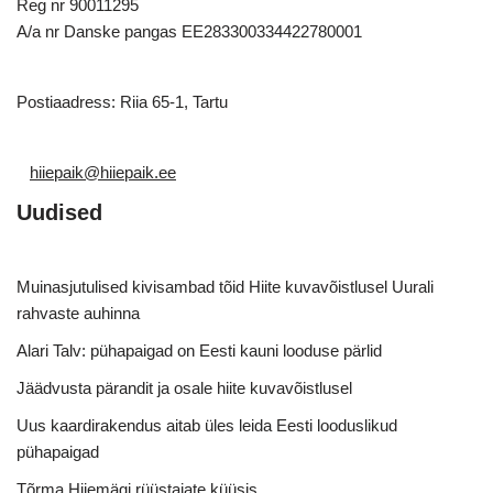
Reg nr 90011295
A/a nr Danske pangas EE283300334422780001
Postiaadress: Riia 65-1, Tartu
hiiepaik@hiiepaik.ee
Uudised
Muinasjutulised kivisambad tõid Hiite kuvavõistlusel Uurali
rahvaste auhinna
Alari Talv: pühapaigad on Eesti kauni looduse pärlid
Jäädvusta pärandit ja osale hiite kuvavõistlusel
Uus kaardirakendus aitab üles leida Eesti looduslikud
pühapaigad
Tõrma Hiiemägi rüüstajate küüsis