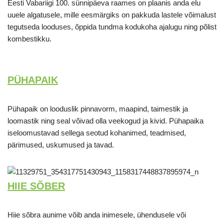
Eesti Vabariigi 100. sünnipäeva raames on plaanis anda elu
uuele algatusele, mille eesmärgiks on pakkuda lastele võimalust
tegutseda looduses, õppida tundma kodukoha ajalugu ning põlist
kombestikku.
PÜHAPAIK
Pühapaik on looduslik pinnavorm, maapind, taimestik ja
loomastik ning seal võivad olla veekogud ja kivid. Pühapaika
iseloomustavad sellega seotud kohanimed, teadmised,
pärimused, uskumused ja tavad.
HIIE SÕBER
Hiie sõbra aunime võib anda inimesele, ühendusele või