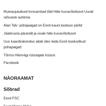
Muinasjutulised kivisambad tõid Hiite kuvavõistlusel Uurali
rahvaste auhinna
Alari Talv: pühapaigad on Eesti kauni looduse pärlid
Jäädvusta pärandit ja osale hiite kuvavõistlusel
Uus kaardirakendus aitab üles leida Eesti looduslikud
pühapaigad
Tõrma Hiiemägi rüüstajate küüsis
Facebook
NÄORAAMAT
Sõbrad
Eesti FSC