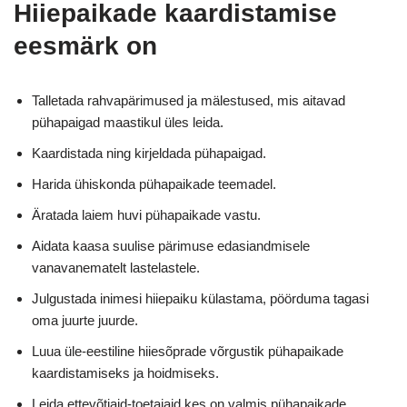
Hiiepaikade kaardistamise
eesmärk on
Talletada rahvapärimused ja mälestused, mis aitavad
pühapaigad maastikul üles leida.
Kaardistada ning kirjeldada pühapaigad.
Harida ühiskonda pühapaikade teemadel.
Äratada laiem huvi pühapaikade vastu.
Aidata kaasa suulise pärimuse edasiandmisele
vanavanematelt lastelastele.
Julgustada inimesi hiiepaiku külastama, pöörduma tagasi
oma juurte juurde.
Luua üle-eestiline hiiesõprade võrgustik pühapaikade
kaardistamiseks ja hoidmiseks.
Leida ettevõtjaid-toetajaid kes on valmis pühapaikade