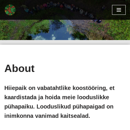
Skip
to
content
About
Hiiepaik on vabatahtlike koostööring, et
kaardistada ja hoida meie looduslikke
pühapaiku. Looduslikud pühapaigad on
inimkonna vanimad kaitsealad.