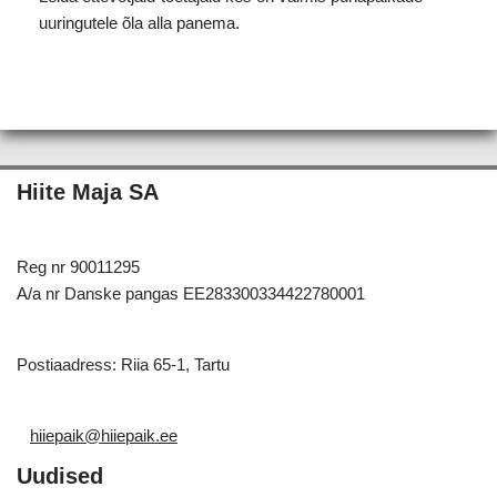
uuringutele õla alla panema.
Hiite Maja SA
Reg nr 90011295
A/a nr Danske pangas EE283300334422780001
Postiaadress: Riia 65-1, Tartu
hiiepaik@hiiepaik.ee
Uudised