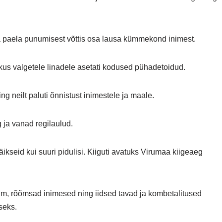
a paela punumisest võttis osa lausa kümmekond inimest.
us valgetele linadele asetati kodused pühadetoidud.
g neilt paluti õnnistust inimestele ja maale.
ja vanad regilaulud.
äikseid kui suuri pidulisi. Kiiguti avatuks Virumaa kiigeaeg
 ilm, rõõmsad inimesed ning iidsed tavad ja kombetalitused
seks.