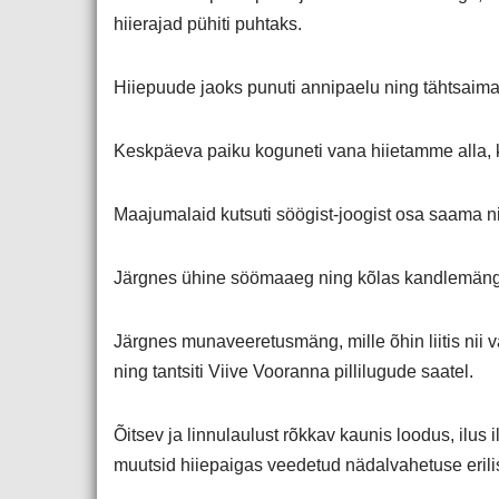
hiierajad pühiti puhtaks.
Hiiepuude jaoks punuti annipaelu ning tähtsaim
Keskpäeva paiku koguneti vana hiietamme alla, k
Maajumalaid kutsuti söögist-joogist osa saama nin
Järgnes ühine söömaaeg ning kõlas kandlemäng 
Järgnes munaveeretusmäng, mille õhin liitis nii v
ning tantsiti Viive Vooranna pillilugude saatel.
Õitsev ja linnulaulust rõkkav kaunis loodus, ilus
muutsid hiiepaigas veedetud nädalvahetuse erili