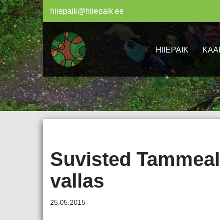
hiiepaik@hiiepaik.ee
Skip
to
HIIEPAIK
KAA
content
Suvisted Tammealu
vallas
25.05.2015