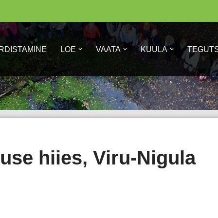
RDISTAMINE
LOE
VAATA
KUULA
TEGUT
se hiies, Viru-Nigula