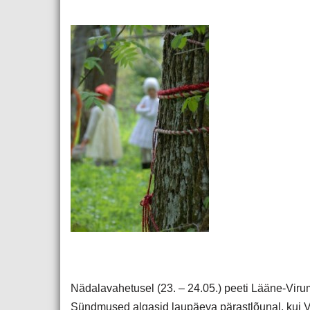
Nädalavahetusel (23. – 24.05.) peeti Lääne-Viru
Sündmused algasid laupäeva pärastlõunal, kui Vi