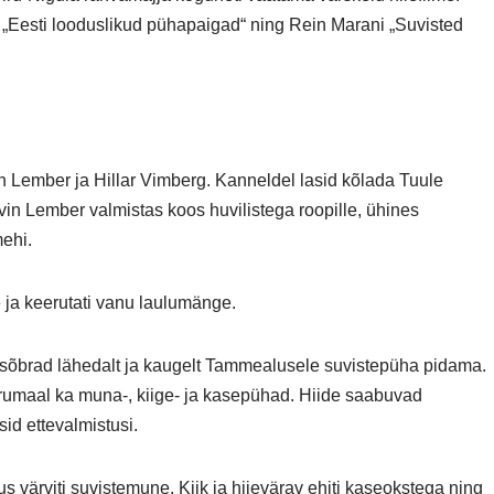
i „Eesti looduslikud pühapaigad“ ning Rein Marani „Suvisted
 Lember ja Hillar Vimberg. Kanneldel lasid kõlada Tuule
in Lember valmistas koos huvilistega roopille, ühines
mehi.
e ja keerutati vanu laulumänge.
sõbrad lähedalt ja kaugelt Tammealusele suvistepüha pidama.
rumaal ka muna-, kiige- ja kasepühad. Hiide saabuvad
sid ettevalmistusi.
s värviti suvistemune. Kiik ja hiievärav ehiti kaseokstega ning