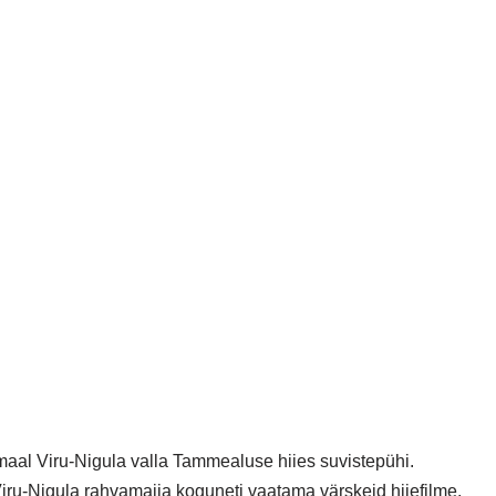
maal Viru-Nigula valla Tammealuse hiies suvistepühi.
ru-Nigula rahvamajja koguneti vaatama värskeid hiiefilme.