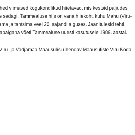
ühed viimased kogukondlikud hiietavad, mis kestsid paljudes
ale sedagi. Tammealuse hiis on vana hiiekoht, kuhu Mahu (Viru-
a ja tantsima veel 20. sajandi alguses. Jaanitulesid tehti
hapaigana võeti Tammealuse uuesti kasutusele 1989. aastal.
Viru- ja Vadjamaa Maausulisi ühendav Maausuliste Viru Koda