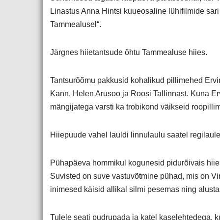
Linastus Anna Hintsi kuueosaline lühifilmide sar
Tammealusel“.
Järgnes hiietantsude õhtu Tammealuse hiies.
Tantsurõõmu pakkusid kohalikud pillimehed Ervin
Kann, Helen Arusoo ja Roosi Tallinnast. Kuna Erv
mängijatega varsti ka trobikond väikseid roopilli
Hiiepuude vahel lauldi linnulaulu saatel regilaul
Pühapäeva hommikul kogunesid pidurõivais hiie
Suvisted on suve vastuvõtmine pühad, mis on Vi
inimesed käisid allikal silmi pesemas ning alusta
Tulele seati pudrupada ja katel kaselehtedega, ku