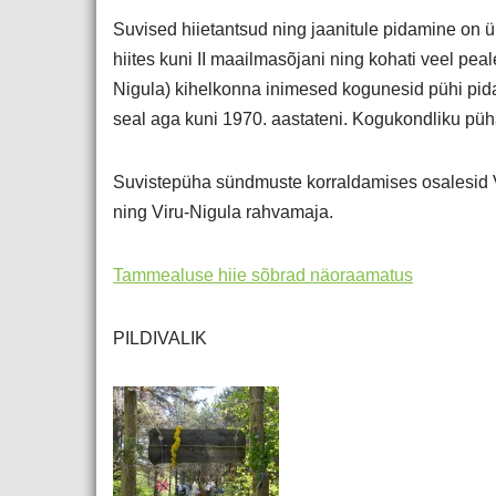
Suvised hiietantsud ning jaanitule pidamine on 
hiites kuni II maailmasõjani ning kohati veel pe
Nigula) kihelkonna inimesed kogunesid pühi pidam
seal aga kuni 1970. aastateni. Kogukondliku pü
Suvistepüha sündmuste korraldamises osalesid 
ning Viru-Nigula rahvamaja.
Tammealuse hiie sõbrad näoraamatus
PILDIVALIK